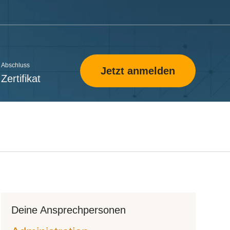
Abschluss
Jetzt anmelden
Zertifikat
Deine An­­sprech­­per­­so­­nen