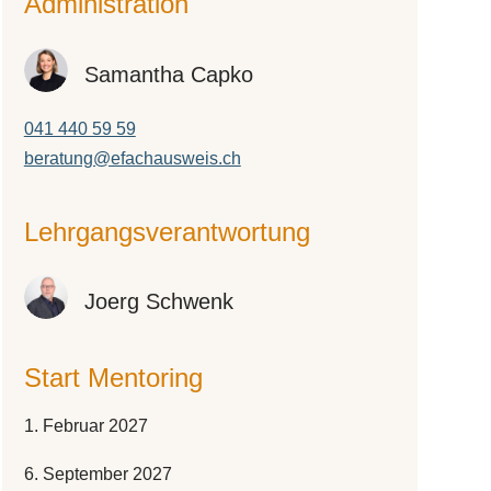
Administration
Samantha Capko
041 440 59 59
beratung@efachausweis.ch
Lehr­gangs­ver­ant­wor­tung
Joerg Schwenk
Start Mentoring
1. Februar 2027
6. September 2027