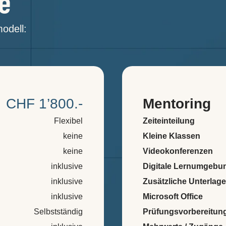
e
odell:
CHF 1’800.-
Mentoring
Flexibel
Zeiteinteilung
keine
Kleine Klassen
keine
Videokonferenzen
inklusive
Digitale Lernumgebu
inklusive
Zusätzliche Unterlag
inklusive
Microsoft Office
Selbstständig
Prüfungsvorbereitun