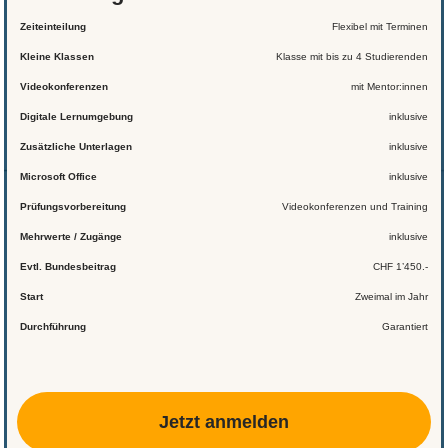
Zeiteinteilung
Flexibel mit Terminen
Kleine Klassen
Klasse mit bis zu 4 Studierenden
Videokonferenzen
mit Mentor:innen
Digitale Lernumgebung
inklusive
Zusätzliche Unterlagen
inklusive
Microsoft Office
inklusive
Prüfungsvorbereitung
Videokonferenzen und Training
Mehrwerte / Zugänge
inklusive
Evtl. Bundesbeitrag
CHF 1’450.-
Start
Zweimal im Jahr
Durchführung
Garantiert
Jetzt anmelden