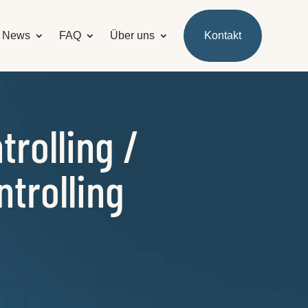
News
FAQ
Über uns
Kontakt
rolling /
trolling