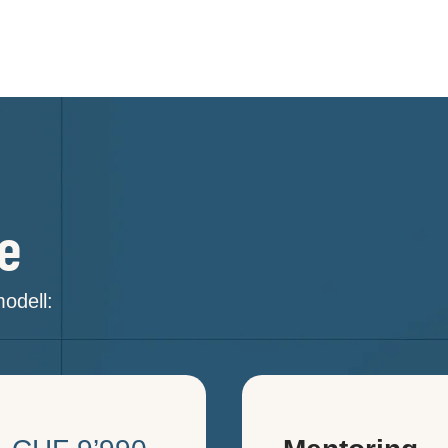
e
odell: