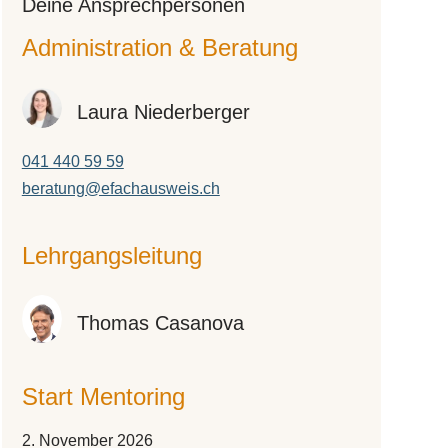
Deine An­­sprech­­per­­so­­nen
Administration & Beratung
Laura Niederberger
041 440 59 59
beratung@efachausweis.ch
Lehrgangsleitung
Thomas Casanova
Start Mentoring
2. November 2026