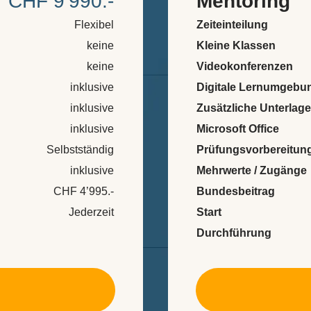
CHF 9’990.-
Mentoring
Flexibel
Zeiteinteilung
keine
Kleine Klassen
keine
Videokonferenzen
inklusive
Digitale Lernumgebu
inklusive
Zusätzliche Unterlag
inklusive
Microsoft Office
Selbstständig
Prüfungsvorbereitun
inklusive
Mehrwerte / Zugänge
CHF 4’995.-
Bundesbeitrag
Jederzeit
Start
Durchführung