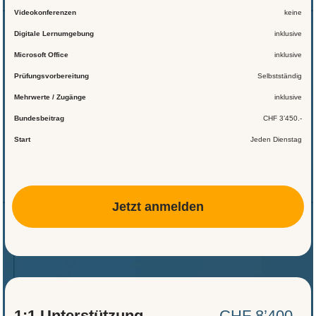
Videokonferenzen
keine
Digitale Lernumgebung
inklusive
Microsoft Office
inklusive
Prüfungsvorbereitung
Selbstständig
Mehrwerte / Zugänge
inklusive
Bundesbeitrag
CHF 3’450.-
Start
Jeden Dienstag
Jetzt anmelden
1:1 Unterstützung
CHF 8’400.-