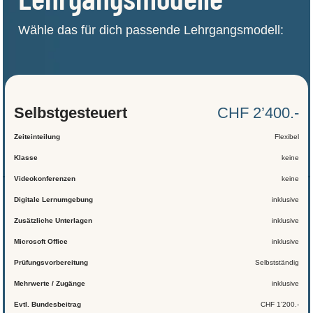
Wähle das für dich passende Lehrgangsmodell:
Selbst­gesteuert
CHF 2’400.-
Zeiteinteilung
Flexibel
Klasse
keine
Videokonferenzen
keine
Digitale Lernumgebung
inklusive
Zusätzliche Unterlagen
inklusive
Microsoft Office
inklusive
Prüfungsvorbereitung
Selbstständig
Mehrwerte / Zugänge
inklusive
Evtl. Bundesbeitrag
CHF 1’200.-