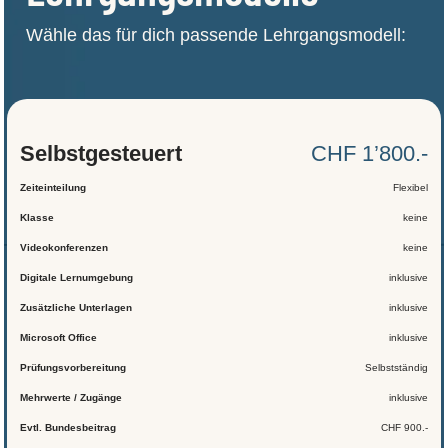
Wähle das für dich passende Lehrgangsmodell:
Selbst­gesteuert
CHF 1’800.-
Zeiteinteilung
Flexibel
Klasse
keine
Videokonferenzen
keine
Digitale Lernumgebung
inklusive
Zusätzliche Unterlagen
inklusive
Microsoft Office
inklusive
Prüfungsvorbereitung
Selbstständig
Mehrwerte / Zugänge
inklusive
Evtl. Bundesbeitrag
CHF 900.-