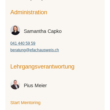
Administration
Samantha Capko
041 440 59 59
beratung@efachausweis.ch
Lehr­gangs­ver­ant­wor­tung
Pius Meier
Start Mentoring