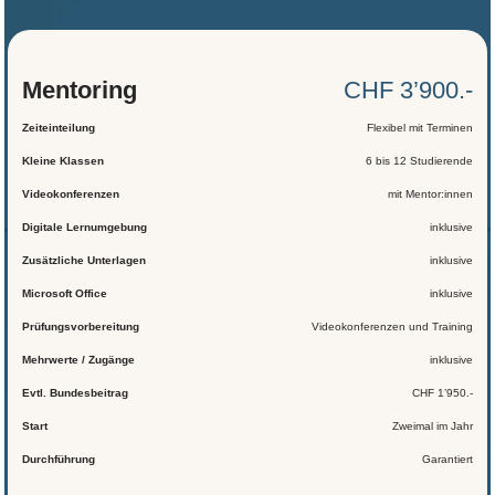
Mentoring
CHF 3’900.-
Zeiteinteilung
Flexibel mit Terminen
Kleine Klassen
6 bis 12 Studierende
Videokonferenzen
mit Mentor:innen
Digitale Lernumgebung
inklusive
Zusätzliche Unterlagen
inklusive
Microsoft Office
inklusive
Prüfungsvorbereitung
Videokonferenzen und Training
Mehrwerte / Zugänge
inklusive
Evtl. Bundesbeitrag
CHF 1’950.-
Start
Zweimal im Jahr
Durchführung
Garantiert