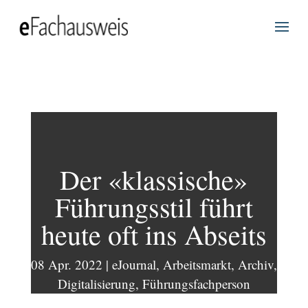
Der «klassische»
Führungsstil führt
heute oft ins Abseits
08 Apr. 2022
|
eJournal
,
Arbeitsmarkt
,
Archiv
,
Digitalisierung
,
Führungsfachperson