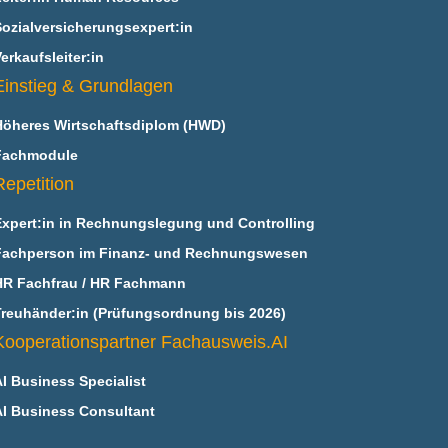
Sozialversicherungsexpert:in
erkaufsleiter:in
Einstieg & Grundlagen
Höheres Wirtschaftsdiplom (HWD)
Fachmodule
Repetition
Expert:in in Rechnungslegung und Controlling
Fachperson im Finanz- und Rechnungswesen
HR Fachfrau / HR Fachmann
Treuhänder:in (Prüfungsordnung bis 2026)
Kooperationspartner Fachausweis.AI
AI Business Specialist
AI Business Consultant