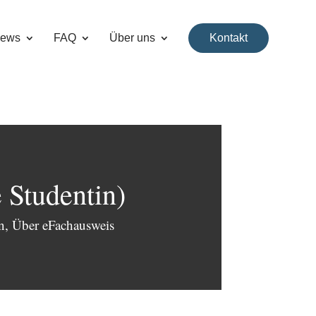
ews
FAQ
Über uns
Kontakt
 Studentin)
n
,
Über eFachausweis