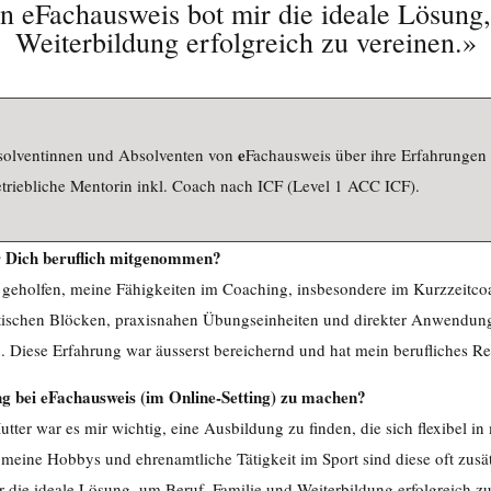
n eFachausweis bot mir die ideale Lösung
Weiterbildung erfolgreich zu vereinen
.
»
e
bsolventinnen und Absolventen von
Fachausweis über ihre Erfahrungen
etriebliche Mentorin inkl. Coach nach ICF (Level 1 ACC ICF).
r Dich beruflich mitgenommen?
i geholfen, meine Fähigkeiten im Coaching, insbesondere im Kurzzeitcoac
ischen Blöcken, praxisnahen Übungseinheiten und direkter Anwendung 
 Diese Erfahrung war äusserst bereichernd und hat mein berufliches Rep
g bei eFachausweis (im Online-Setting) zu machen?
utter war es mir wichtig, eine Ausbildung zu finden, die sich flexibel i
 meine Hobbys und ehrenamtliche Tätigkeit im Sport sind diese oft zusät
 die ideale Lösung, um Beruf, Familie und Weiterbildung erfolgreich zu