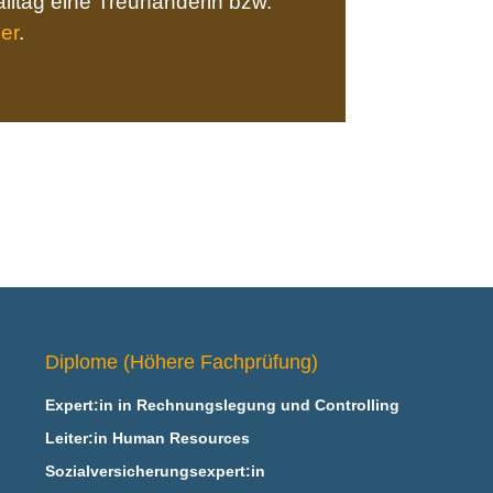
lltag eine Treuhänderin bzw.
ier
.
Diplome (Höhere Fachprüfung)
Expert:in in Rechnungslegung und Controlling
Leiter:in Human Resources
Sozialversicherungsexpert:in