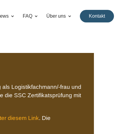
ews
FAQ
Über uns
Kontakt
 als Logistikfachmann/-frau und
 die SSC Zertifikatsprüfung mit
ter diesem Link
. Die