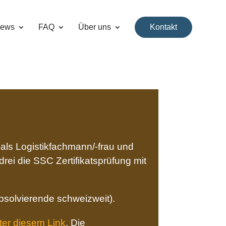
ews
FAQ
Über uns
Kontakt
 als Logistikfachmann/-frau und
rei die SSC Zertifikatsprüfung mit
bsolvierende schweizweit).
ter diesem Link
. Die