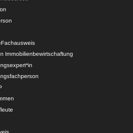
son
erson
 eFachausweis
in Immobilienbewirtschaftung
ungsexpert*in
ungsfachperson
P
immen
leute
weis