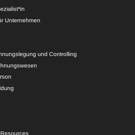
ialist*in
ür Unternehmen
chnungslegung und Controlling
echnungswesen
rson
ldung
n Resources