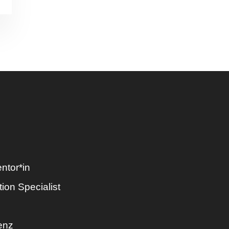
entor*in
tion Specialist
enz