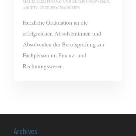
MAI 25, 2022
|
FINANZ- UND RECHNUNGSWESEN
,
ARCHIV
,
ÜBER EFACHAUSWEIS
Herzliche Gratulation an die
erfolgreichen Absolventinnen und
Absolventen der Berufsprüfung zur
Fachperson im Finanz- und
Rechnungswesen.
Archives