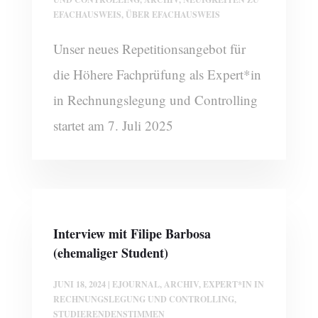
EFACHAUSWEIS
,
ÜBER EFACHAUSWEIS
Unser neues Repetitionsangebot für
die Höhere Fachprüfung als Expert*in
in Rechnungslegung und Controlling
startet am 7. Juli 2025
Interview mit Filipe Barbosa
(ehemaliger Student)
JUNI 18, 2024
|
EJOURNAL
,
ARCHIV
,
EXPERT*IN IN
RECHNUNGSLEGUNG UND CONTROLLING
,
STUDIERENDENSTIMMEN